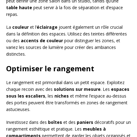
peut définir une zone salon dans un studio, tandis qu’une
table haute
peut servir à la fois de séparation et d’espace
repas.
La
couleur
et l’
éclairage
jouent également un rôle crucial
dans la définition des espaces. Utilisez des teintes différentes
ou des
accents de couleur
pour distinguer les zones, et
variez les sources de lumière pour créer des ambiances
distinctes.
Optimiser le rangement
Le rangement est primordial dans un petit espace. Exploitez
chaque recoin avec des
solutions sur mesure
. Les
espaces
sous les escaliers
, les
niches
et même l’espace au-dessus
des portes peuvent être transformés en zones de rangement
astucieuses.
Investissez dans des
boîtes
et des
paniers
décoratifs pour un
rangement esthétique et pratique. Les
meubles à
compartiments
permettent de garder les objets organisés et