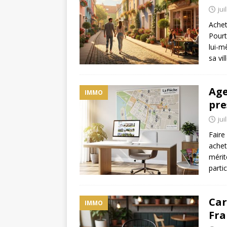
jui
Achet
Pourt
lui-m
sa vi
Age
IMMO
pre
jui
Faire
achet
mérit
parti
Car
IMMO
Fra