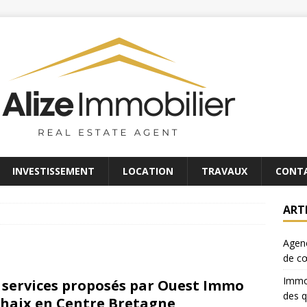
INVESTISSEMENT
LOCATION
TRAVAUX
CONT
ART
Agenc
de c
Immob
 services proposés par Ouest Immo
des q
haix en Centre Bretagne