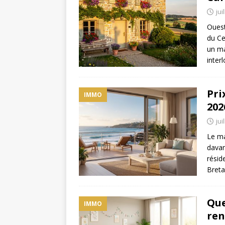
jui
Ouest
du Ce
un ma
inter
Pri
IMMO
202
jui
Le ma
davan
résid
Breta
Que
IMMO
ren