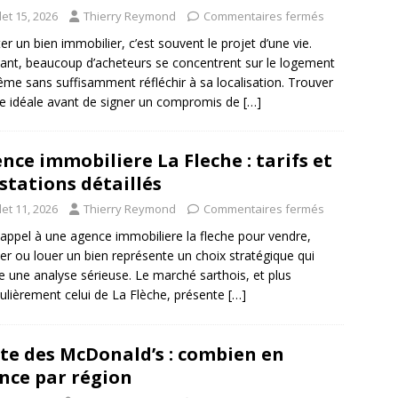
llet 15, 2026
Thierry Reymond
Commentaires fermés
er un bien immobilier, c’est souvent le projet d’une vie.
ant, beaucoup d’acheteurs se concentrent sur le logement
ême sans suffisamment réfléchir à sa localisation. Trouver
lle idéale avant de signer un compromis de
[…]
nce immobiliere La Fleche : tarifs et
stations détaillés
llet 11, 2026
Thierry Reymond
Commentaires fermés
 appel à une agence immobiliere la fleche pour vendre,
er ou louer un bien représente un choix stratégique qui
e une analyse sérieuse. Le marché sarthois, et plus
culièrement celui de La Flèche, présente
[…]
te des McDonald’s : combien en
nce par région