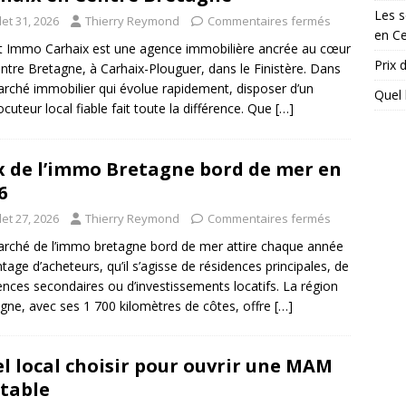
Les s
llet 31, 2026
Thierry Reymond
Commentaires fermés
en C
 Immo Carhaix est une agence immobilière ancrée au cœur
Prix 
ntre Bretagne, à Carhaix-Plouguer, dans le Finistère. Dans
rché immobilier qui évolue rapidement, disposer d’un
Quel 
locuteur local fiable fait toute la différence. Que
[…]
x de l’immo Bretagne bord de mer en
6
llet 27, 2026
Thierry Reymond
Commentaires fermés
rché de l’immo bretagne bord de mer attire chaque année
tage d’acheteurs, qu’il s’agisse de résidences principales, de
ences secondaires ou d’investissements locatifs. La région
gne, avec ses 1 700 kilomètres de côtes, offre
[…]
l local choisir pour ouvrir une MAM
table