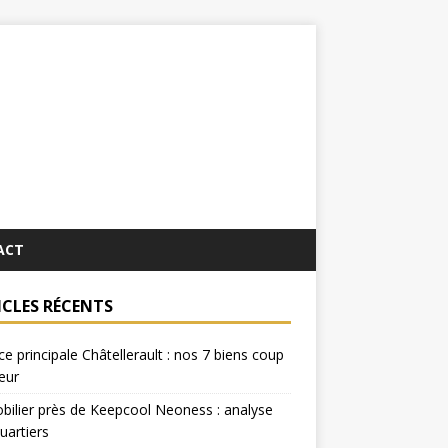
ACT
ICLES RÉCENTS
e principale Châtellerault : nos 7 biens coup
œur
ilier près de Keepcool Neoness : analyse
uartiers