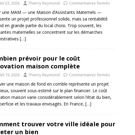
llet 23, 2026
Thierry Reymond
Commentaires fermés
r une MAM — une Maison d’Assistants Maternels —
sente un projet professionnel solide, mais sa rentabilité
d en grande partie du local choisi. Trop souvent, les
tantes maternelles se concentrent sur les démarches
istratives
[…]
bien prévoir pour le coût
ovation maison complète
llet 19, 2026
Thierry Reymond
Commentaires fermés
er une maison de fond en comble représente un projet
ieux, souvent sous-estimé sur le plan financier. Le coût
ation maison varie considérablement selon l’état du bien,
perficie et les travaux envisagés. En France,
[…]
ment trouver votre ville idéale pour
eter un bien