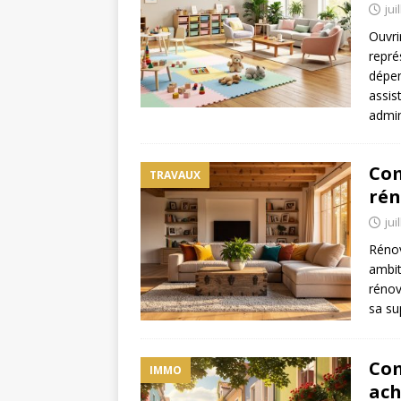
jui
Ouvri
repré
dépen
assis
admin
Com
TRAVAUX
rén
jui
Rénov
ambit
rénov
sa su
Com
IMMO
ach