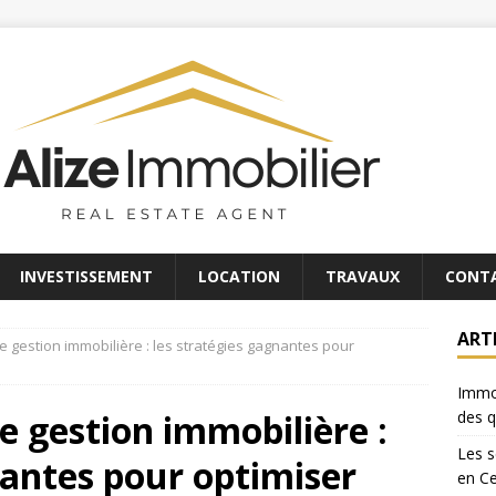
INVESTISSEMENT
LOCATION
TRAVAUX
CONT
ART
e gestion immobilière : les stratégies gagnantes pour
Immob
e gestion immobilière :
des q
Les s
nantes pour optimiser
en C